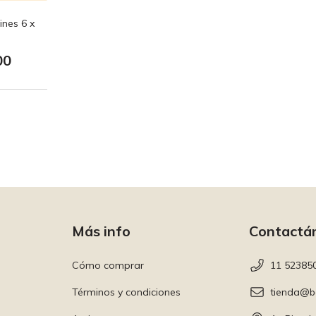
ines 6 x
00
Más info
Contactá
Cómo comprar
11 52385
Términos y condiciones
tienda@b