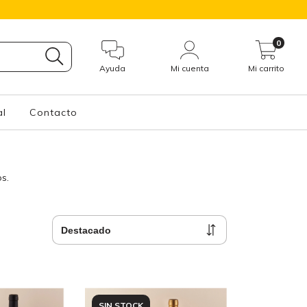
0
Ayuda
Mi cuenta
Mi carrito
al
Contacto
s.
SIN STOCK